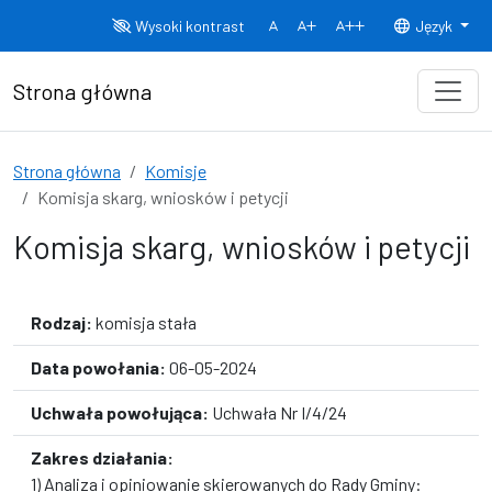
Przejdź do treści
Wysoki kontrast
Język
Normalny rozmiar czcionki
Rozmiar czcionki 150%
Rozmiar czcionki
Strona główna
Strona główna
Komisje
Komisja skarg, wniosków i petycji
Komisja skarg, wniosków i petycji
Rodzaj:
komisja stała
Data powołania:
06-05-2024
Uchwała powołująca:
Uchwała Nr I/4/24
Zakres działania:
1) Analiza i opiniowanie skierowanych do Rady Gminy: