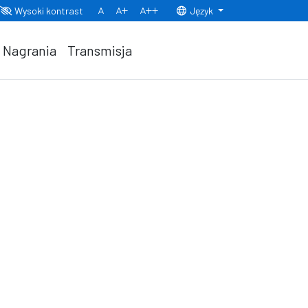
Wysoki kontrast
Język
Normalny rozmiar czcionki
Rozmiar czcionki 150%
Rozmiar czcionki 200%
Nagrania
Transmisja