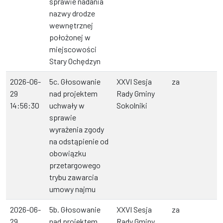
sprawie nadania
nazwy drodze
wewnętrznej
położonej w
miejscowości
Stary Ochędzyn
2026-06-
5c. Głosowanie
XXVI Sesja
za
29
nad projektem
Rady Gminy
14:56:30
uchwały w
Sokolniki
sprawie
wyrażenia zgody
na odstąpienie od
obowiązku
przetargowego
trybu zawarcia
umowy najmu
2026-06-
5b. Głosowanie
XXVI Sesja
za
29
nad projektem
Rady Gminy