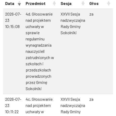
Data
Przedmiot
Sesja
Głos
2026-07-
4d. Głosowanie
XXVII Sesja
za
23
nad projektem
nadzwyczajna
10:15:08
uchwały w
Rady Gminy
sprawie
Sokolniki
regulaminu
wynagradzania
nauczycieli
zatrudnionych w
szkołach i
przedszkolach
prowadzonych
przez Gminę
Sokolniki
2026-07-
4c. Głosowanie
XXVII Sesja
za
23
nad projektem
nadzwyczajna
10:11:22
uchwały w
Rady Gminy