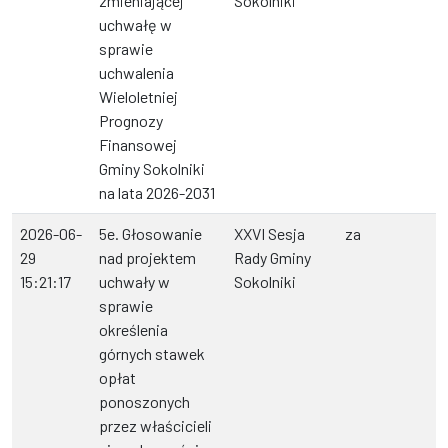
zmieniającej
Sokolniki
uchwałę w
sprawie
uchwalenia
Wieloletniej
Prognozy
Finansowej
Gminy Sokolniki
na lata 2026-2031
2026-06-
5e. Głosowanie
XXVI Sesja
za
29
nad projektem
Rady Gminy
15:21:17
uchwały w
Sokolniki
sprawie
określenia
górnych stawek
opłat
ponoszonych
przez właścicieli