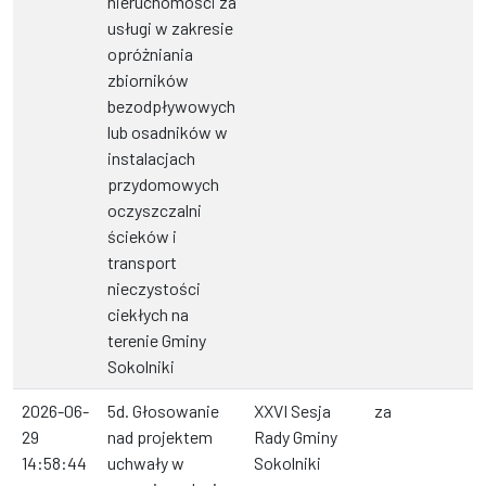
nieruchomości za
usługi w zakresie
opróżniania
zbiorników
bezodpływowych
lub osadników w
instalacjach
przydomowych
oczyszczalni
ścieków i
transport
nieczystości
ciekłych na
terenie Gminy
Sokolniki
2026-06-
5d. Głosowanie
XXVI Sesja
za
29
nad projektem
Rady Gminy
14:58:44
uchwały w
Sokolniki