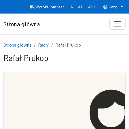
Przejdź do treści
Wysoki kontrast
Język
Normalny rozmiar czcionki
Rozmiar czcionki 150%
Rozmiar czcionki
Strona główna
Strona główna
Radni
Rafał Prukop
Rafał Prukop