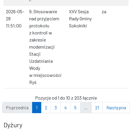
2026-05-
9. Głosowanie
XXV Sesja
za
28
nad przyjęciem
Rady Gminy
11:51:00
protokołu
Sokolniki
z kontroli w
zakresie
modernizacji
Stacji
Uzdatniania
Wody
w miejscowości
Ryś
Pozycje od 1 do 10 z 203 łącznie
Poprzednia
1
2
3
4
5
…
21
Następna
Dyżury