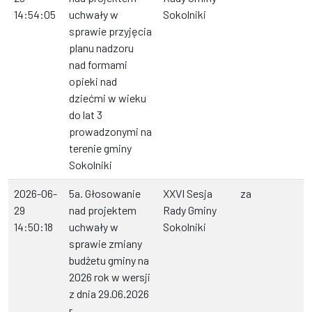
14:54:05
uchwały w
Sokolniki
sprawie przyjęcia
planu nadzoru
nad formami
opieki nad
dziećmi w wieku
do lat 3
prowadzonymi na
terenie gminy
Sokolniki
2026-06-
5a. Głosowanie
XXVI Sesja
za
29
nad projektem
Rady Gminy
14:50:18
uchwały w
Sokolniki
sprawie zmiany
budżetu gminy na
2026 rok w wersji
z dnia 29.06.2026
r.