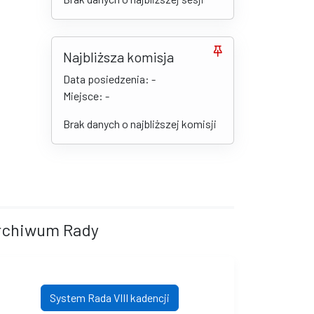
Najbliższa komisja
Data posiedzenia: -
Miejsce: -
Brak danych o najbliższej komisji
rchiwum Rady
System Rada VIII kadencji