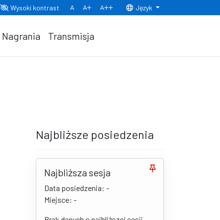
Wysoki kontrast
Język
Normalny rozmiar czcionki
Rozmiar czcionki 150%
Rozmiar czcionki 200%
Nagrania
Transmisja
Najbliższe posiedzenia
Najbliższa sesja
Data posiedzenia: -
Miejsce: -
Brak danych o najbliższej sesji