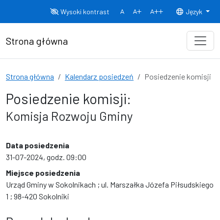
Przejdź do treści
Wysoki kontrast
Język
Normalny rozmiar czcionki
Rozmiar czcionki 150%
Rozmiar czcionki
Strona główna
Strona główna
Kalendarz posiedzeń
Posiedzenie komisji
Posiedzenie komisji:
Komisja Rozwoju Gminy
Data posiedzenia
31-07-2024, godz. 09:00
Miejsce posiedzenia
Urząd Gminy w Sokolnikach ; ul. Marszałka Józefa Piłsudskiego
1 ; 98-420 Sokolniki