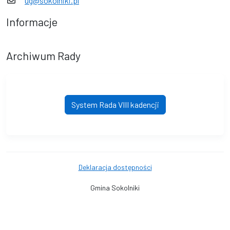
ug@sokolniki.pl
Informacje
Archiwum Rady
System Rada VIII kadencji
Deklaracja dostępności
Gmina Sokolniki
© Gmina Sokolniki. © 2016 - 2026 Wszystkie prawa zastrzeżone.
Wykonanie i obsługa techniczna
AlfaTV - System Rada